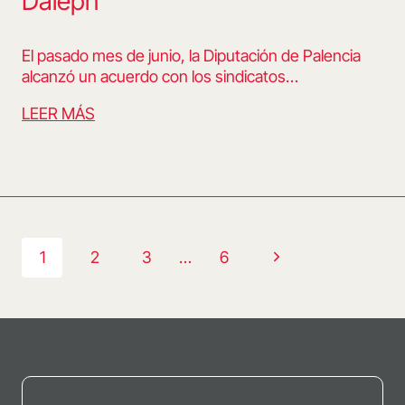
Daleph
El pasado mes de junio, la Diputación de Palencia
alcanzó un acuerdo con los sindicatos…
LEER MÁS
Navegación
Siguiente
1
2
3
…
6
de
página
página