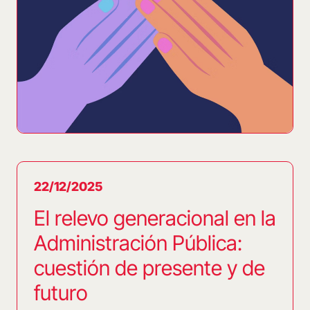
22/12/2025
El relevo generacional en la
Administración Pública:
cuestión de presente y de
futuro