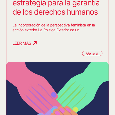
estrategia para la garantía
de los derechos humanos
La incorporación de la perspectiva feminista en la
acción exterior La Política Exterior de un…
LEER MÁS
General