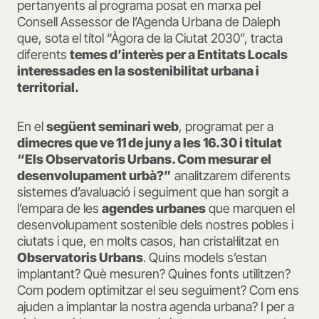
pertanyents al programa posat en marxa pel
Consell Assessor de l’Agenda Urbana de Daleph
que, sota el títol “Àgora de la Ciutat 2030”, tracta
diferents
temes d’interès per a Entitats Locals
interessades en la sostenibilitat urbana i
territorial.
En el
següent seminari web
, programat per a
dimecres que ve 11 de juny a les 16.30 i titulat
“Els Observatoris Urbans. Com mesurar el
desenvolupament urbà?”
analitzarem diferents
sistemes d’avaluació i seguiment que han sorgit a
l’empara de les
agendes urbanes
que marquen el
desenvolupament sostenible dels nostres pobles i
ciutats i que, en molts casos, han cristal·litzat en
Observatoris Urbans
. Quins models s’estan
implantant? Què mesuren? Quines fonts utilitzen?
Com podem optimitzar el seu seguiment? Com ens
ajuden a implantar la nostra agenda urbana? I per a