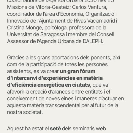
coordinadora de l’Agenda Urbana 2030 i les EU
Missions de Vitòria-Gasteiz; Carlos Ventura,
coordinador de l’àrea d’Economia, Organització i
Innovació de l’Ajuntament de Rivas Vaciamadrid i
Cristina Monge, politòloga, professora de la
Universitat de Saragossa i membre del Consell
Assessor de l’Agenda Urbana de DALEPH.
Gràcies a les grans aportacions dels ponents, així
com de la participació de totes les persones
assistents, es va crear
un gran fòrum
d’intercanvi d’experiències en matèria
d’eficiència energètica en ciutats
, que va
afavorir la creació d’aliances entre entitats i el
coneixement de noves eines i maneres d’actuar en
aquesta matèria transcendental per al futur de la
nostra societat.
Aquest ha estat el
setè
dels seminaris web