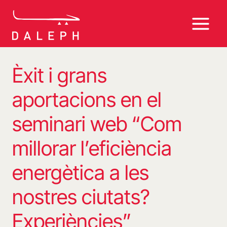
Vés
al
contingut
Èxit i grans
aportacions en el
seminari web “Com
millorar l’eficiència
energètica a les
nostres ciutats?
Experiències”