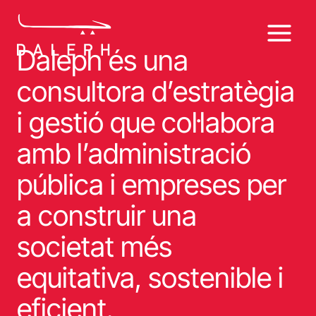
Vés
al
contingut
Daleph és una
consultora d’estratègia
i gestió que col·labora
amb l’administració
pública i empreses per
a construir una
societat més
equitativa, sostenible i
eficient.