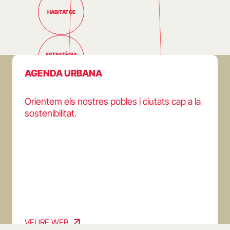
HABITATGE
ESTRATÈGIA
TERRITORIAL
AGENDA
URBANA
Orientem els nostres pobles i ciutats cap a la
COMERÇ
sostenibilitat.
INDÚSTRIA I
POLÍGONS
MILLORA DE
SERVEIS
PÚBLICS
VEURE WEB