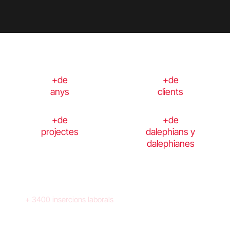
+de
+de
anys
clients
+de
+de
projectes
dalephians y
dalephianes
+ 3400 insercions laborals