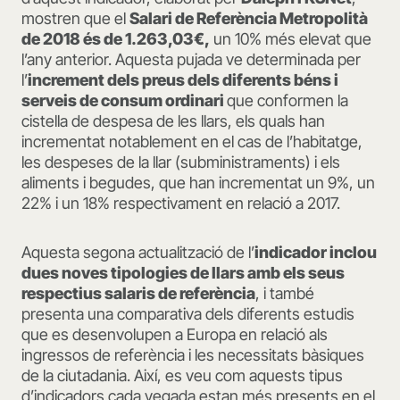
mostren que el
Salari de Referència Metropolità
de 2018 és de 1.263,03€,
un 10% més elevat que
l’any anterior. Aquesta pujada ve determinada per
l’
increment dels preus dels diferents béns i
serveis de consum ordinari
que conformen la
cistella de despesa de les llars, els quals han
incrementat notablement en el cas de l’habitatge,
les despeses de la llar (subministraments) i els
aliments i begudes, que han incrementat un 9%, un
22% i un 18% respectivament en relació a 2017.
Aquesta segona actualització de l’
indicador inclou
dues noves tipologies de llars amb els seus
respectius salaris de referència
, i també
presenta una comparativa dels diferents estudis
que es desenvolupen a Europa en relació als
ingressos de referència i les necessitats bàsiques
de la ciutadania. Així, es veu com aquests tipus
d’indicadors cada vegada estan més presents en el