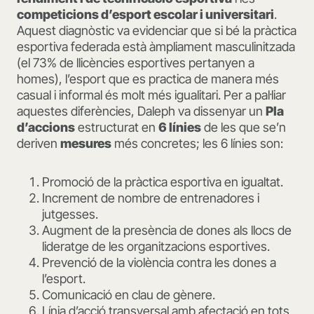
competicions d’esport escolar i universitari
.
Aquest diagnòstic va evidenciar que si bé la pràctica
esportiva federada està àmpliament masculinitzada
(el 73% de llicències esportives pertanyen a
homes), l’esport que es practica de manera més
casual i informal és molt més igualitari. Per a pal·liar
aquestes diferències, Daleph va dissenyar un
Pla
d’accions
estructurat en
6 línies
de les que se’n
deriven
mesures
més concretes; les 6 línies son:
Promoció de la pràctica esportiva en igualtat.
Increment de nombre de entrenadores i
jutgesses.
Augment de la presència de dones als llocs de
lideratge de les organitzacions esportives.
Prevenció de la violència contra les dones a
l’esport.
Comunicació en clau de gènere.
Línia d’acció transversal amb afectació en tots