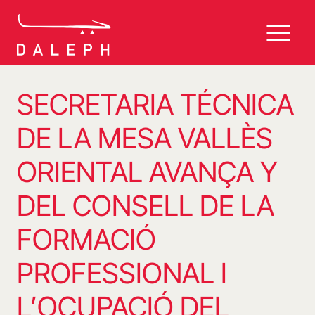
Saltar
al
contenido
SECRETARIA TÉCNICA
DE LA MESA VALLÈS
ORIENTAL AVANÇA Y
DEL CONSELL DE LA
FORMACIÓ
PROFESSIONAL I
L’OCUPACIÓ DEL