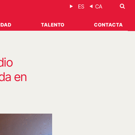
ES
CA
IDAD
TALENTO
CONTACTA
dio
nda en