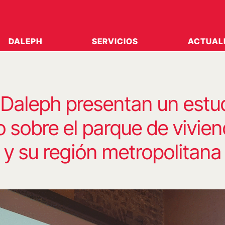
DALEPH
SERVICIOS
ACTUAL
 Daleph presentan un estu
o sobre el parque de vivie
 y su región metropolitana