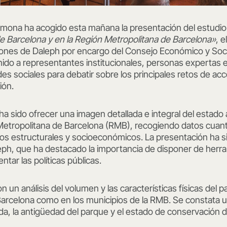
Llimona ha acogido esta mañana la presentación del estudi
de Barcelona y en la Región Metropolitana de Barcelona»
, 
iones de Daleph por encargo del Consejo Económico y Soci
nido a representantes institucionales, personas expertas e
es sociales para debatir sobre los principales retos de a
ión.
 ha sido ofrecer una imagen detallada e integral del estado
Metropolitana de Barcelona (RMB), recogiendo datos cuantit
os estructurales y socioeconómicos. La presentación ha s
eph, que ha destacado la importancia de disponer de herra
entar las políticas públicas.
 un análisis del volumen y las características físicas del 
Barcelona como en los municipios de la RMB. Se constata u
nda, la antigüedad del parque y el estado de conservación de