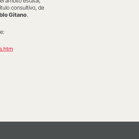
 el ámbito estatal,
ítulo consultivo, de
blo Gitano
.
e:
os.htm