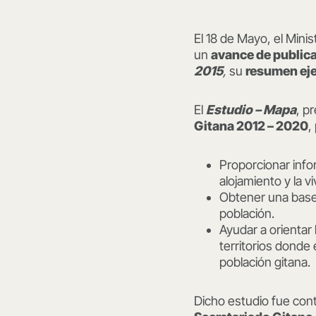
El 18 de Mayo, el Mini
un
avance de public
2015
,
su
resumen ej
El
Estudio – Mapa
, p
Gitana 2012 – 2020
,
Proporcionar infor
alojamiento y la v
Obtener una base 
población.
Ayudar a orientar 
territorios donde
población gitana.
Dicho estudio fue con