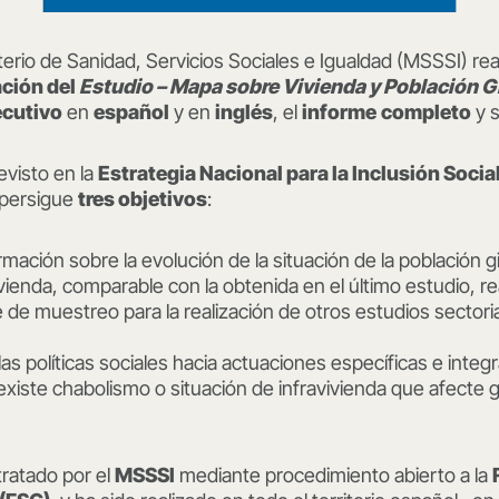
sterio de Sanidad, Servicios Sociales e Igualdad (MSSSI) re
ación del
Estudio – Mapa sobre Vivienda y Población G
ecutivo
en
español
y en
inglés
, el
informe
completo
y 
revisto en la
Estrategia Nacional para la Inclusión Socia
 persigue
tres objetivos
:
mación sobre la evolución de la situación de la población g
ivienda, comparable con la obtenida en el último estudio, r
de muestreo para la realización de otros estudios sectori
las políticas sociales hacia actuaciones específicas e integ
 existe chabolismo o situación de infravivienda que afecte 
tratado por el
MSSSI
mediante procedimiento abierto a la