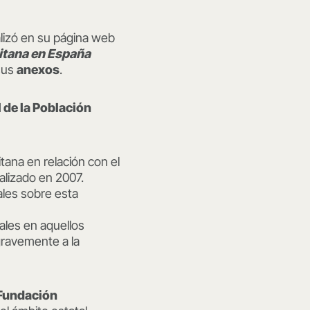
alizó en su página web
itana en España
sus
anexos
.
l de la Población
itana en relación con el
ealizado en 2007.
ales sobre esta
rales en aquellos
gravemente a la
Fundación