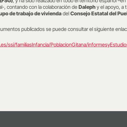
 (FSG)
, y ha sido realizado en todo el territorio español –en
l-, contando con la colaboración de
Daleph
y el apoyo, a t
upo de trabajo de vivienda
del
Consejo Estatal del Pue
cumentos publicados se puede consultar el siguiente enlac
es/ssi/familiasInfancia/PoblacionGitana/informesyEstudi