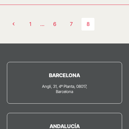
Navegació
Pàgina
1
…
6
7
8
de
anterior
pàgines
BARCELONA
Anglí, 31, 4ª Planta, 08017,
Barcelona
ANDALUCÍA