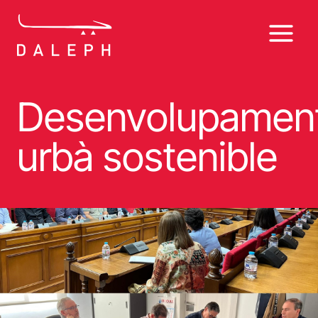
Vés
al
contingut
Desenvolupamen
urbà sostenible