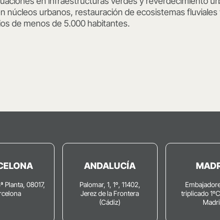
tuaciones en infraestructuras verdes y reverdecimiento ur
n núcleos urbanos, restauración de ecosistemas fluviales y
ios de menos de 5.000 habitantes.
CELONA
ANDALUCÍA
MADR
4ª Planta, 08017,
Palomar, 1, 1º, 11402,
Embajadore
rcelona
Jerez de la Frontera
triplicado 1º
(Cádiz)
Madr