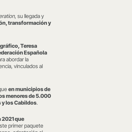
ration
, su llegada y
ión, transformación y
ográfico, Teresa
ederación Española
ra abordar la
ncia, vinculados al
 que
en municipios de
los menores de 5.000
 y los Cabildos
.
a 2021 que
 este primer paquete