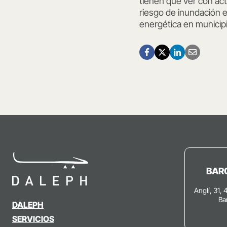
tienen que ver con ac
riesgo de inundación e
energética en municip
BAR
Anglí, 31, 
Ba
DALEPH
SERVICIOS