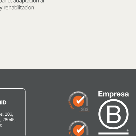
bano, adaptación al
 rehabilitación
ID
s, 206,
C, 28045,
id