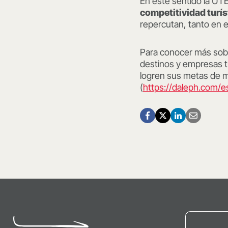
En este sentido la UTE
competitividad turíst
repercutan, tanto en e
Para conocer más sobr
destinos y empresas tu
logren sus metas de m
(
https://daleph.com/es