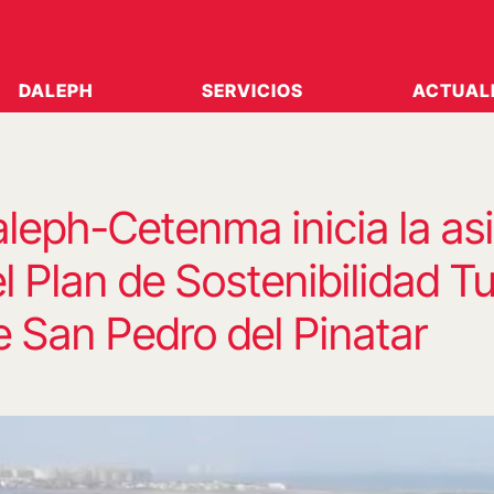
DALEPH
SERVICIOS
ACTUAL
leph-Cetenma inicia la as
l Plan de Sostenibilidad Tu
e San Pedro del Pinatar