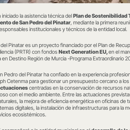
niciado la asistencia técnica del
Plan de Sostenibilidad 
ento de San Pedro del Pinatar
, mediante la primera reun
esponsables institucionales y técnicos de la entidad local.
el Pinatar es un proyecto financiado por el Plan de Recu
liencia (PRTR) con fondos
Next Generation EU,
en el mar
ca en Destino Región de Murcia -Programa Extraordinario 2
 Pedro del Pinatar ha confiado en la experiencia profesio
eph Cetenma para gestionar un presupuesto cercano a los 3
actuaciones
centradas en la conservación de recursos nat
so con el medio ambiente. Entre las actuaciones previstas
urales, la mejora de eficiencia energética en oficinas de t
mas digitales, la instalación de infraestructuras para la mo
rvicios ecosistémicos.