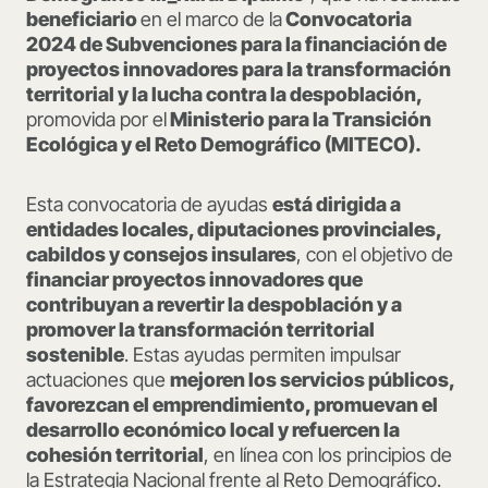
beneficiario
en el marco de la
Convocatoria
2024 de Subvenciones para la financiación de
proyectos innovadores para la transformación
territorial y la lucha contra la despoblación,
promovida por el
Ministerio para la Transición
Ecológica y el Reto Demográfico (MITECO).
Esta convocatoria de ayudas
está dirigida a
entidades locales, diputaciones provinciales,
cabildos y consejos insulares
, con el objetivo de
financiar proyectos innovadores que
contribuyan a revertir la despoblación y a
promover la transformación territorial
sostenible
. Estas ayudas permiten impulsar
actuaciones que
mejoren los servicios públicos,
favorezcan el emprendimiento, promuevan el
desarrollo económico local y refuercen la
cohesión territorial
, en línea con los principios de
la Estrategia Nacional frente al Reto Demográfico.