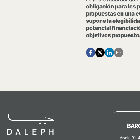
obligación para los p
propuestas en una ev
supone la elegibilid
potencial financiaci
objetivos propuestos
BAR
Anglí, 31, 