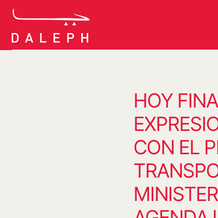
Saltar
al
contenido
HOY FINA
EXPRESI
CON EL 
TRANSPOR
MINISTER
AGENDA 