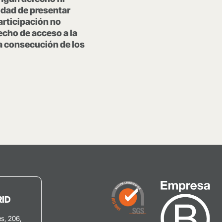
lidad de presentar
articipación no
echo de acceso a la
a consecución de los
ID
s, 206,