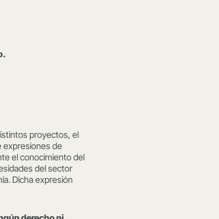
o.
distintos proyectos, el
e expresiones de
nte el conocimiento del
cesidades del sector
mía
.
Dicha expresión
ngún derecho ni