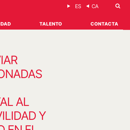
ES
CA
IDAD
TALENTO
CONTACTA
IAR
IONADAS
AL AL
ILIDAD Y
 EN EL