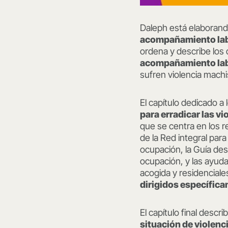
Daleph está elaborand
acompañamiento labo
ordena y describe los 
acompañamiento labo
sufren violencia machi
El capítulo dedicado a
para erradicar las vi
que se centra en los 
de la Red integral par
ocupación, la Guía de
ocupación, y las ayuda
acogida y residencial
dirigidos específic
El capítulo final descri
situación de violenc