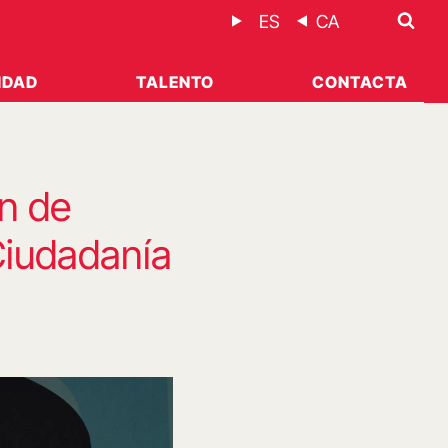
ES
CA
IDAD
TALENTO
CONTACTA
an de
Ciudadanía