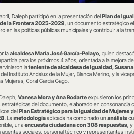
abril, Daleph participó en la presentación del
Plan de Igual
 de la Frontera 2025-2029
, un documento estratégico el
o en las políticas públicas municipales y contribuir a la tr
or la
alcaldesa María José García-Pelayo
, quien destacó
artida para los próximos 4 años, orientada a la mejora de 
ervinieron la
teniente de alcaldesa de Igualdad, Susan
 del Instituto Andaluz de la Mujer, Blanca Merino, y la vic
as Mujeres, Coral García Gago.
 Daleph,
Vanesa Mora y Ana Rodarte
expusieron los princ
eas estratégicas del documento, elaborado en consonancia 
gicos del
Plan Estratégico para la Igualdad de Mujeres 
28
. La
metodología
aplicada ha combinado un
análisis
cua
onible, una
encuesta ciudadana con 308 respuestas
, y
 agentes sociales, personal técnico y representantes insti