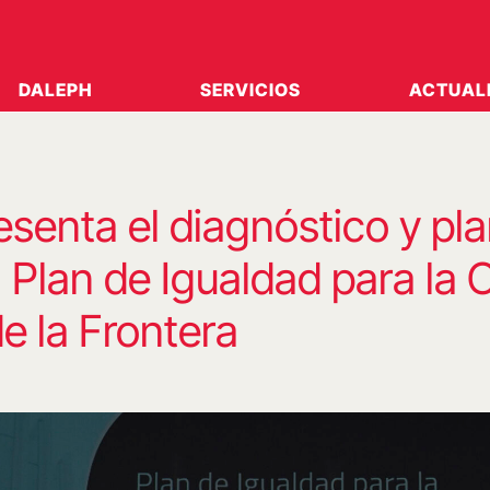
DALEPH
SERVICIOS
ACTUAL
senta el diagnóstico y pl
 Plan de Igualdad para la 
e la Frontera