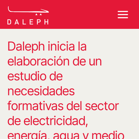
Saltar
al
contenido
Daleph inicia la
elaboración de un
estudio de
necesidades
formativas del sector
de electricidad,
energía, agua y medio