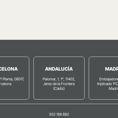
CELONA
ANDALUCÍA
MADR
4ª Planta, 08017,
Palomar, 1, 1º, 11402,
Embajadore
rcelona
Jerez de la Frontera
triplicado 1º
(Cádiz)
Madr
932 188 882