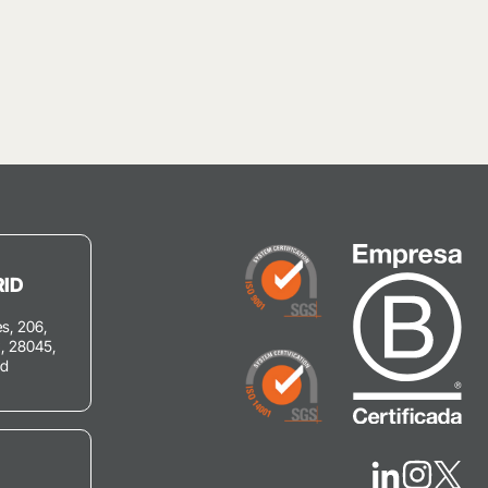
ID
s, 206,
C, 28045,
id