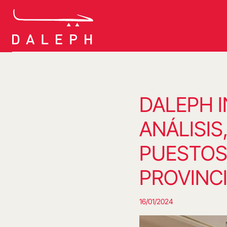
Saltar
al
contenido
DALEPH I
ANÁLISIS
PUESTOS
PROVINC
16/01/2024