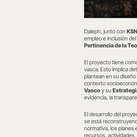
Daleph, junto con
KS
empleo e inclusión del 
Pertinencia de la Te
El proyecto tiene co
vasca. Esto implica d
plantean en su diseño 
contexto socioeconómico
Vasco
y su
Estrateg
evidencia, la transpar
El desarrollo del proy
se está reconstruyendo 
normativa, los planes
recursos, actividades