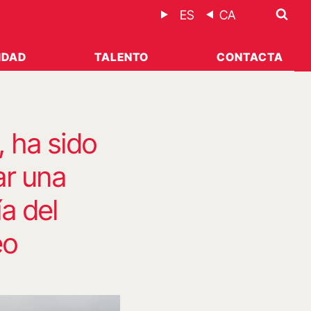
ES
CA
IDAD
TALENTO
CONTACTA
 ha sido
ar una
ía del
eo