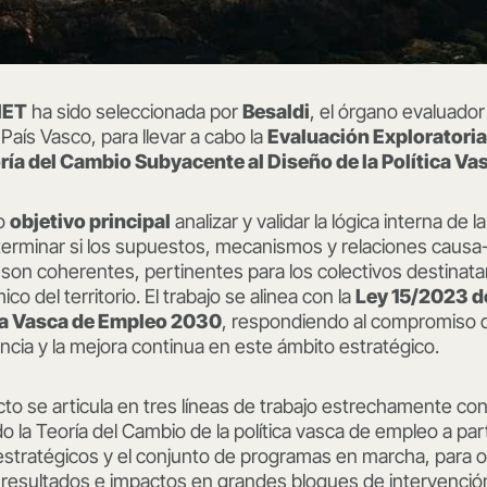
NET
ha sido seleccionada por
Besaldi
, el órgano evaluador 
País Vasco, para llevar a cabo la
Evaluación Exploratoria
oría del Cambio Subyacente al Diseño de la Política V
mo
objetivo principal
analizar y validar la lógica interna de 
eterminar si los supuestos, mecanismos y relaciones causa
son coherentes, pertinentes para los colectivos destinata
 del territorio. El trabajo se alinea con la
Ley 15/2023 d
ia Vasca de Empleo 2030
, respondiendo al compromiso de
encia y la mejora continua en este ámbito estratégico.
ecto se articula en tres líneas de trabajo estrechamente co
la Teoría del Cambio de la política vasca de empleo a partir
 estratégicos y el conjunto de programas en marcha, para 
, resultados e impactos en grandes bloques de intervenció