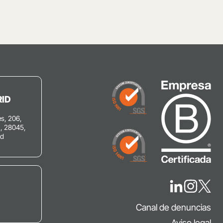
ID
s, 206,
C, 28045,
id
Canal de denuncias
Aviso legal