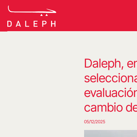
Saltar
al
contenido
Daleph, e
selecciona
evaluación
cambio de
05/12/2025