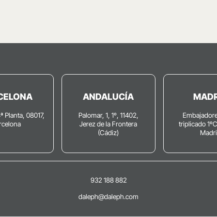
CELONA
ANDALUCÍA
MADR
4ª Planta, 08017,
Palomar, 1, 1º, 11402,
Embajadore
rcelona
Jerez de la Frontera
triplicado 1º
(Cádiz)
Madr
932 188 882
daleph@daleph.com