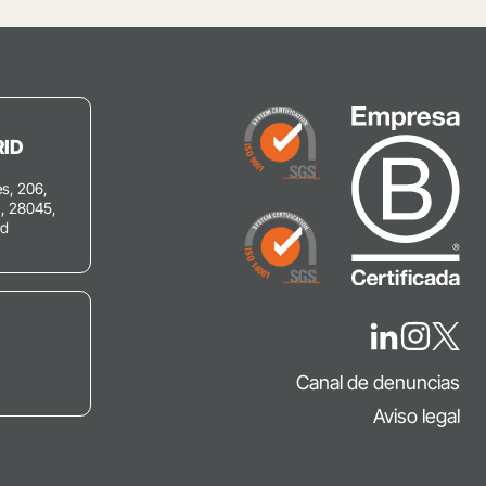
ID
s, 206,
C, 28045,
id
Canal de denuncias
Aviso legal