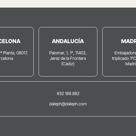
CELONA
ANDALUCÍA
MADR
4ª Planta, 08017,
Palomar, 1, 1º, 11402,
Embajadore
rcelona
Jerez de la Frontera
triplicado 1º
(Cádiz)
Madr
932 188 882
daleph@daleph.com