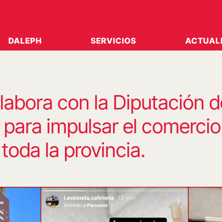
DALEPH
SERVICIOS
ACTUAL
labora con la Diputación d
 para impulsar el comercio
 toda la provincia.