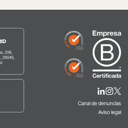
ID
s, 206,
C, 28045,
id
Canal de denuncias
Aviso legal