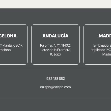
CELONA
ANDALUCÍA
MADR
4ª Planta, 08017,
Palomar, 1, 1º, 11402,
Embajadore
rcelona
Jerez de la Frontera
triplicado 1º
(Cádiz)
Madr
932 188 882
daleph@daleph.com