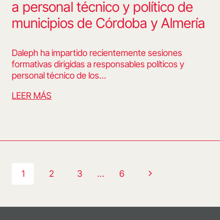
a personal técnico y político de
municipios de Córdoba y Almería
Daleph ha impartido recientemente sesiones
formativas dirigidas a responsables políticos y
personal técnico de los…
LEER MÁS
Navegación
Siguiente
1
2
3
…
6
de
página
página