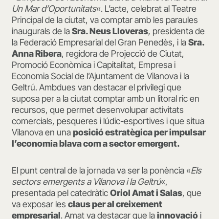
Un Mar d’Oportunitats
«. L’acte, celebrat al Teatre
Principal de la ciutat, va comptar amb les paraules
inaugurals de la
Sra. Neus Lloveras
, presidenta de
la Federació Empresarial del Gran Penedès, i la
Sra.
Anna Ribera
, regidora de Projecció de Ciutat,
Promoció Econòmica i Capitalitat, Empresa i
Economia Social de l’Ajuntament de Vilanova i la
Geltrú. Ambdues van destacar el privilegi que
suposa per a la ciutat comptar amb un litoral ric en
recursos, que permet desenvolupar activitats
comercials, pesqueres i lúdic-esportives i que situa
Vilanova en una
posició estratègica per impulsar
l’economia blava com a sector emergent.
El punt central de la jornada va ser la ponència «
Els
sectors emergents a Vilanova i la Geltrú
«,
presentada pel catedràtic
Oriol Amat i Salas
, que
va exposar les
claus per al creixement
empresarial
. Amat va destacar que la
innovació
i