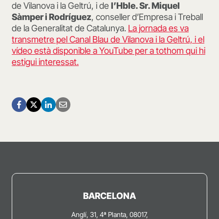
de Vilanova i la Geltrú, i de
l’Hble. Sr. Miquel
Sàmper i Rodríguez
, conseller d’Empresa i Treball
de la Generalitat de Catalunya.
La jornada es va
transmetre pel Canal Blau de Vilanova i la Geltrú, i el
vídeo està disponible a YouTube per a tothom qui hi
estigui interessat.
BARCELONA
Anglí, 31, 4ª Planta, 08017,