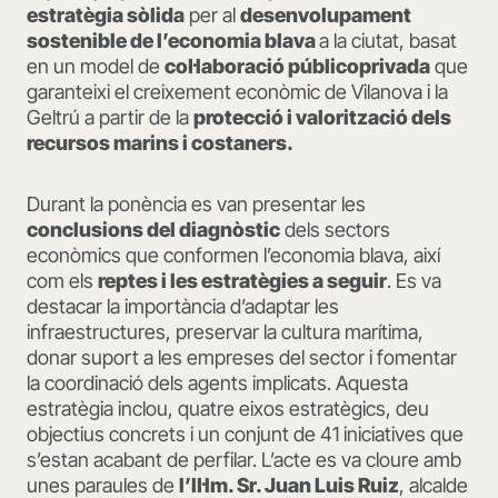
estratègia sòlida
per al
desenvolupament
sostenible de l’economia blava
a la ciutat, basat
en un model de
col·laboració públicoprivada
que
garanteixi el creixement econòmic de Vilanova i la
Geltrú a partir de la
protecció i valorització dels
recursos marins i costaners.
Durant la ponència es van presentar les
conclusions del diagnòstic
dels sectors
econòmics que conformen l’economia blava, així
com els
reptes i les estratègies a seguir
. Es va
destacar la importància d’adaptar les
infraestructures, preservar la cultura marítima,
donar suport a les empreses del sector i fomentar
la coordinació dels agents implicats. Aquesta
estratègia inclou, quatre eixos estratègics, deu
objectius concrets i un conjunt de 41 iniciatives que
s’estan acabant de perfilar. L’acte es va cloure amb
unes paraules de
l’Il·lm. Sr. Juan Luis Ruiz
, alcalde