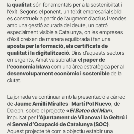
la
qualitat
són fonamentals per a la sostenibilitat i
l’èxit. Segons el ponent, un teixit empresarial sòlid
es construeix a partir de l’augment d’actius i vendes
amb una gestió acurada del deute, un patró
especialment visible a Catalunya, on les empreses
d’èxit creixen de manera equilibrada i fan una
aposta per la formació, els certificats de
qualitat i la digitalització
. Dins d’aquests sectors
emergents, Amat va subratllar el
paper de
l’economia blava
com una àrea estratègica per al
desenvolupament econòmic i sostenible
de la
ciutat.
La jornada va continuar amb la presentació a càrrec
de
Jaume Amilli Miralles
i
Martí Pol Nuevo
, de
Daleph, sobre el projecte
«
El Batec del Mar
«
,
impulsat per
l’Ajuntament de Vilanova i la Geltrú
i
el
Servei d’Ocupació de Catalunya (SOC)
.
Aquest projecte té com a objectiu establir una