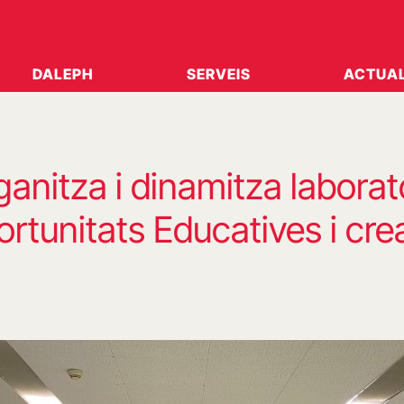
DALEPH
SERVEIS
ACTUAL
anitza i dinamitza laborat
rtunitats Educatives i cre