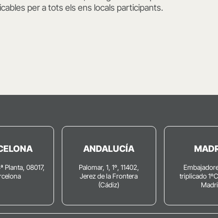
icables per a tots els ens locals participants.
CELONA
ANDALUCÍA
MADR
4ª Planta, 08017,
Palomar, 1, 1º, 11402,
Embajadore
rcelona
Jerez de la Frontera
triplicado 1º
(Cádiz)
Madr