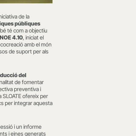
niciativa de la
ítiques públiques
bé té com a objectiu
 NOE 4.10
, iniciat el
e cocreació amb el món
sos de suport per als
nducció del
nalitat de fomentar
ctiva preventiva i
gia SLOATE ofereix per
ics per integrar aquesta
sessió i un informe
nts i eines generats