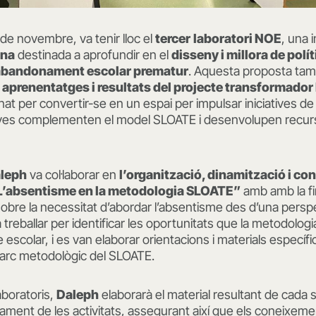
de novembre, va tenir lloc el
tercer
laboratori NOE
, una i
ona
destinada a aprofundir en el
disseny i millora de pol
l’abandonament escolar prematur
. Aquesta proposta tam
s aprenentatges i resultats del projecte transformador
at per convertir-se en un espai per impulsar iniciatives d
atives complementen el model SLOATE i desenvolupen recur
leph
va col·laborar en
l’organització, dinamització i co
 “L’absentisme en la metodologia SLOATE”
amb amb la fi
sobre la necessitat d’abordar l’absentisme des d’una perspe
a treballar per identificar les oportunitats que la metodolo
e escolar, i es van elaborar orientacions i materials específ
marc metodològic del SLOATE.
laboratoris,
Daleph
elaborarà el material resultant de cada 
ment de les activitats, assegurant així que els coneixeme