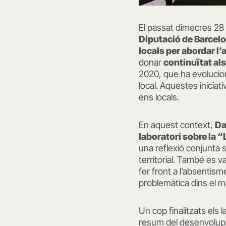
El passat dimecres 28 
Diputació de Barcel
locals per abordar 
donar
continuïtat al
2020, que ha evolucion
local. Aquestes inici
ens locals.
En aquest context,
Da
laboratori sobre la
una reflexió conjunta 
territorial. També es v
fer front a l’absentism
problemàtica dins el 
Un cop finalitzats els 
resum del desenvolupa