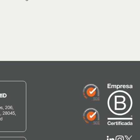
ID
s, 206,
C, 28045,
id