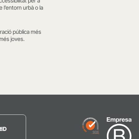
ccessibilitat per a
 l’entorn urbà o la
tració pública més
 més joves.
ID