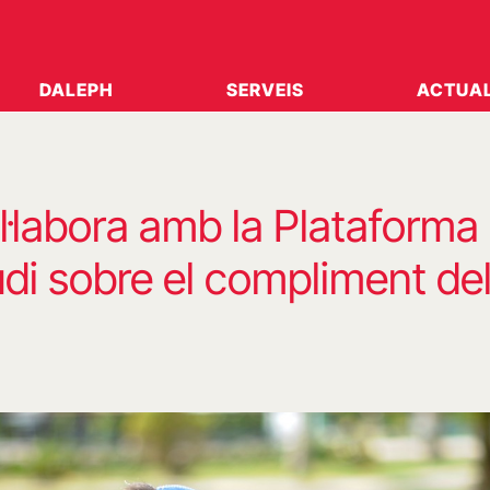
DALEPH
SERVEIS
ACTUAL
·labora amb la Plataforma 
di sobre el compliment del 