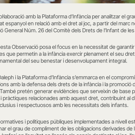
ol·laboració amb la Plataforma d’Infància per analitzar el 
at espanyol en relació amb el dret al joc, a partir del marc no
ió General Núm. 26 del Comitè dels Drets de l’Infant de le
esta Observació posa el focus en la necessitat de garanti
es que permetin a la infància exercir plenament el seu dret 
amental del seu benestar i desenvolupament integral.
 Daleph i la Plataforma d’Infància s’emmarca en el comprom
ns amb la defensa dels drets de la infància i la promoció 
. També pretén generar evidències que serveixin de base per
s i pràctiques relacionades amb aquest dret, contribuint al 
nclusius i respectuosos amb les necessitats dels infants.
e normatives i polítiques públiques implementades a nivell est
nar el grau de compliment de les obligacions derivades de