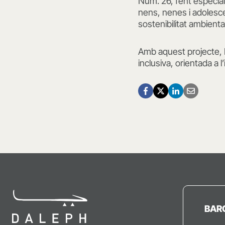
Núm. 26, fent especial è
nens, nenes i adolesce
sostenibilitat ambiental
Amb aquest projecte, D
inclusiva, orientada a 
BAR