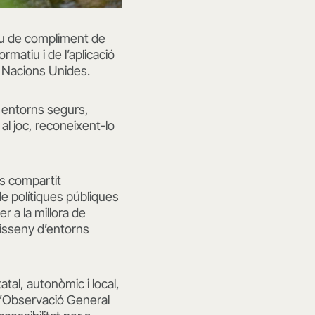
grau de compliment de
rmatiu i de l’aplicació
s Nacions Unides.
r entorns segurs,
al joc, reconeixent-lo
ís compartit
de polítiques públiques
 a la millora de
disseny d’entorns
atal, autonòmic i local,
 l’Observació General