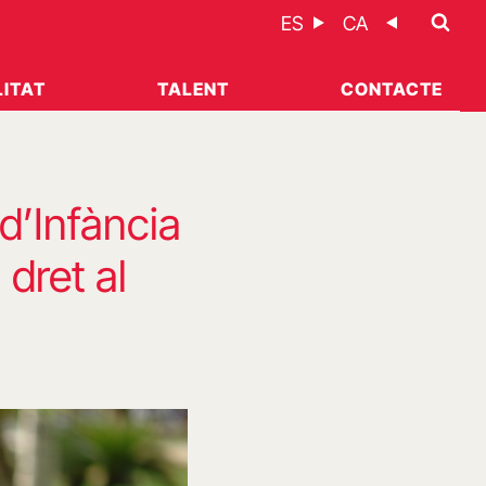
ES
CA
ITAT
TALENT
CONTACTE
d’Infància
dret al