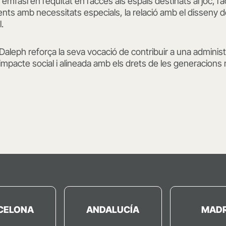
mfasi en l’equitat en l’accés als espais destinats al joc, l’a
nts amb necessitats especials, la relació amb el disseny de
.
aleph reforça la seva vocació de contribuir a una adminis
l’impacte social i alineada amb els drets de les generacions
CELONA
ANDALUCÍA
MADR