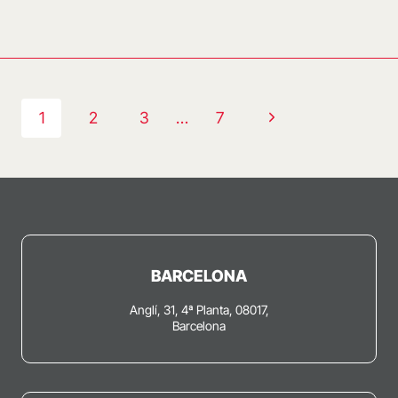
Navegació
Pàgina
1
2
3
…
7
de
següent
pàgines
BARCELONA
Anglí, 31, 4ª Planta, 08017,
Barcelona