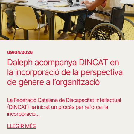
09/04/2026
Daleph acompanya DINCAT en
la incorporació de la perspectiva
de gènere a l’organització
La Federació Catalana de Discapacitat Intel·lectual
(DINCAT) ha iniciat un procés per reforçar la
incorporació…
LLEGIR MÉS