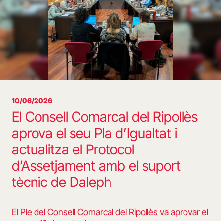
10/06/2026
El Consell Comarcal del Ripollès
aprova el seu Pla d’Igualtat i
actualitza el Protocol
d’Assetjament amb el suport
tècnic de Daleph
El Ple del Consell Comarcal del Ripollès va aprovar el