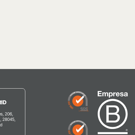
ID
s, 206,
C, 28045,
id