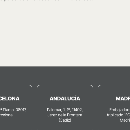
CELONA
ANDALUCÍA
MADR
4ª Planta, 08017,
Palomar, 1, 1º, 11402,
Embajadore
rcelona
Jerez de la Frontera
triplicado 1º
(Cádiz)
Madr