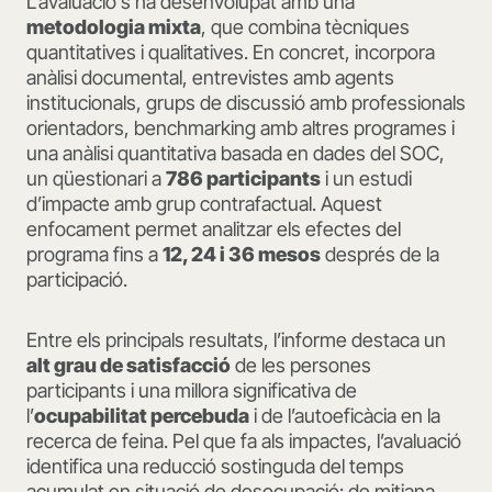
L’avaluació s’ha desenvolupat amb una
metodologia mixta
, que combina tècniques
quantitatives i qualitatives. En concret, incorpora
anàlisi documental, entrevistes amb agents
institucionals, grups de discussió amb professionals
orientadors, benchmarking amb altres programes i
una anàlisi quantitativa basada en dades del SOC,
un qüestionari a
786 participants
i un estudi
d’impacte amb grup contrafactual. Aquest
enfocament permet analitzar els efectes del
programa fins a
12, 24 i 36 mesos
després de la
participació.
Entre els principals resultats, l’informe destaca un
alt grau de satisfacció
de les persones
participants i una millora significativa de
l’
ocupabilitat percebuda
i de l’autoeficàcia en la
recerca de feina. Pel que fa als impactes, l’avaluació
identifica una reducció sostinguda del temps
acumulat en situació de desocupació: de mitjana,