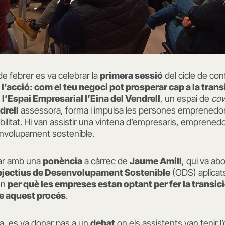
de febrer es va celebrar la
primera sessió
del cicle de con
a l’acció: com el teu negoci pot prosperar cap a la tran
a
l’Espai Empresarial l’Eina del Vendrell
, un espai de
cow
drell
assessora, forma i impulsa les persones emprened
bilitat. Hi van assistir una vintena d’empresaris, emprenedo
envolupament sostenible.
ar amb una
ponència
a càrrec de
Jaume Amill
, qui va ab
jectius de Desenvolupament Sostenible
(ODS) aplicats
en
per què les empreses estan optant per fer la transic
me aquest procés
.
a, es va donar pas a un
debat
on els assistents van tenir l