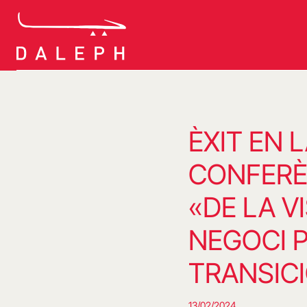
Vés
al
contingut
ÈXIT EN 
CONFERÈ
«DE LA V
NEGOCI 
TRANSIC
13/02/2024