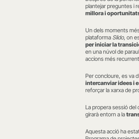
plantejar preguntes i 
millora i oportunitats
Un dels moments més 
plataforma
Slido
, on e
per iniciar la transi
en una núvol de parau
accions més recurrents
Per concloure, es va 
intercanviar idees i 
reforçar la xarxa de pr
La propera sessió del 
girarà entorn a la
tran
Aquesta acció ha esta
Programa de projectes