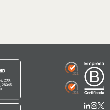
ID
s, 206,
C, 28045,
id