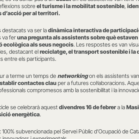
reflexions sobre
el turisme i la mobilitat sostenible
,
iden
 d’acció per al territori.
destacats va ser la
dinàmica interactiva de participac
s va fer
una pregunta als assistents sobre què estaven 
ció ecològica als seus negocis
. Les respostes es van visu
les, destacant el
reciclatge, el transport sostenible i la 
 entre els participants.
dur a terme un temps de
networking
on els assistents va
establir contactes clau
per a futures col·laboracions. Aqu
ofessionals compromesos amb la sostenibilitat i la innovació
cicle se celebrarà aquest
divendres 16 de febrer
a la
Masi
sició energètica
.
t 100% subvencionada pel Servei Públic d’Ocupació de Cata
 innovadors i experimentals.