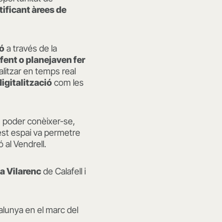
tificant àrees de
ió
a través de la
fent o planejaven fer
alitzar en temps real
digitalització
com les
n poder conèixer-se,
est espai va permetre
 al Vendrell.
a Vilarenc
de Calafell i
lunya en el marc del