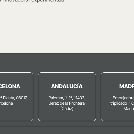
CELONA
ANDALUCÍA
MADR
4ª Planta, 08017,
Palomar, 1, 1º, 11402,
Embajadore
rcelona
Jerez de la Frontera
triplicado 1º
(Cádiz)
Madr