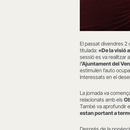
El passat divendres 2 
titulada:
«De la visió 
sessió es va realitzar 
l
’Ajuntament del Ven
estimulen l’auto ocupa
interessats en el des
La jornada va començ
relacionats amb els
Ob
També va aprofundir 
estan portant a ter
Després de la ponènci