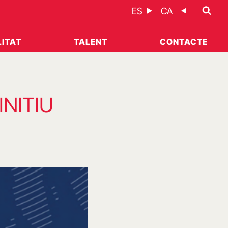
ES
CA
ITAT
TALENT
CONTACTE
INITIU