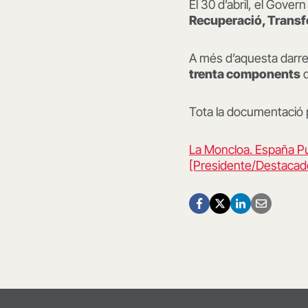
El 30 d’abril, el Gover
Recuperació, Transfo
A més d’aquesta darrer
trenta components
q
Tota la documentació p
La Moncloa. España Pu
[Presidente/Destacad