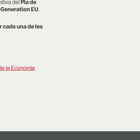
itiva del
Pla de
 Generation EU
.
 cada una de les
de la Economía