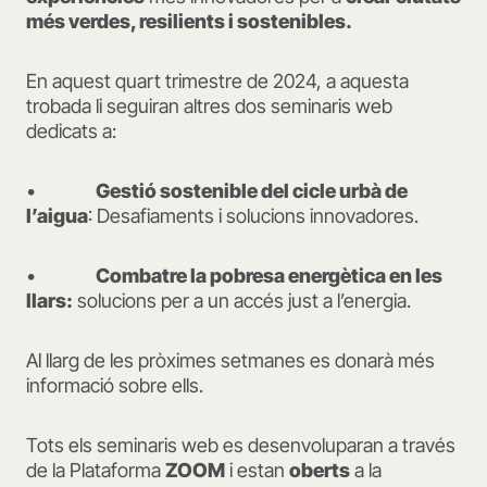
més verdes, resilients i sostenibles.
En aquest quart trimestre de 2024, a aquesta
trobada li seguiran altres dos seminaris web
dedicats a:
•
Gestió sostenible del cicle urbà de
l’aigua
: Desafiaments i solucions innovadores.
•
Combatre la pobresa energètica en les
llars:
solucions per a un accés just a l’energia.
Al llarg de les pròximes setmanes es donarà més
informació sobre ells.
Tots els seminaris web es desenvoluparan a través
de la Plataforma
ZOOM
i estan
oberts
a la