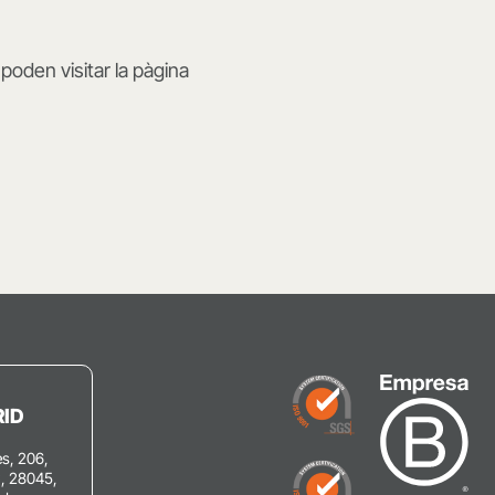
oden visitar la pàgina
ID
s, 206,
C, 28045,