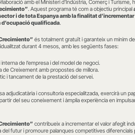
·laboració amb el Ministeri d’Indústria, Comerç i Turisme, h
recimiento”
. Aquest programa té com a objectiu principal
ector i de tota Espanya amb la finalitat d’incrementar 
ca d’ocupació qualificada
.
Crecimiento”
és totalment gratuït i garanteix un mínim d
idualitzat durant 4 mesos, amb les següents fases:
si interna de l’empresa i del model de negoci.
la de Creixement amb propostes de millora.
tic i tancament de la prestació del servei.
a adjudicatària i consultoria especialitzada, exercirà un p
artir del seu coneixement i àmplia experiència en impulsa
Crecimiento”
contribueix a incrementar el valor afegit indu
a del futur i promoure palanques competitives diferencials p