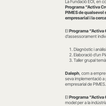
La Fundació EOI, en col
Programa “Activa C
PIMES de qualsevol s
empresarial i la cer
El
Programa “Activa 
d’assessorament indiv
Diagnòstic i anàli
Elaboració d’un P
Taller grupal temà
Daleph
, com a empres
seva implementació a p
empresarial de PIMES.
El
Programa “Activa 
model per a la indústri