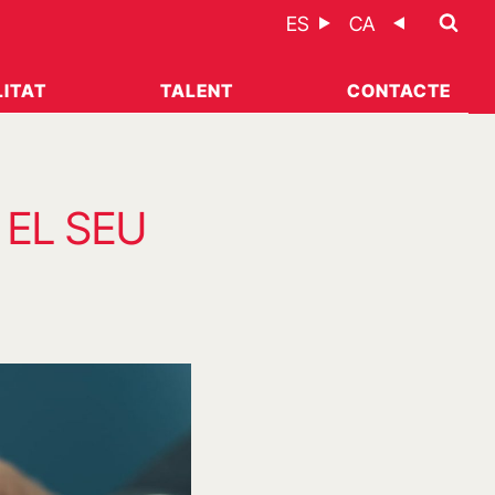
ES
CA
ITAT
TALENT
CONTACTE
 EL SEU