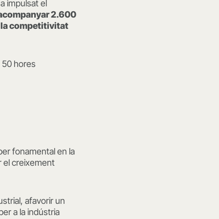
a impulsat el
acompanyar 2.600
la competitivitat
e 50 hores
aper fonamental en la
r el creixement
strial, afavorir un
er a la indústria