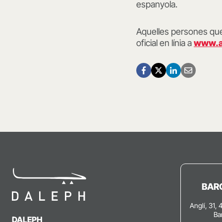
espanyola.
Aquelles persones que
oficial en línia a
www.a
BAR
Anglí, 31, 
Ba
DALEPH