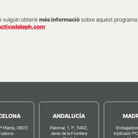
 vulguin obtenir
més informació
sobre aquest programa p
ctivadaleph.com
CELONA
ANDALUCÍA
MADR
4ª Planta, 08017,
Palomar, 1, 1º, 11402,
Embajadore
rcelona
Jerez de la Frontera
triplicado 1º