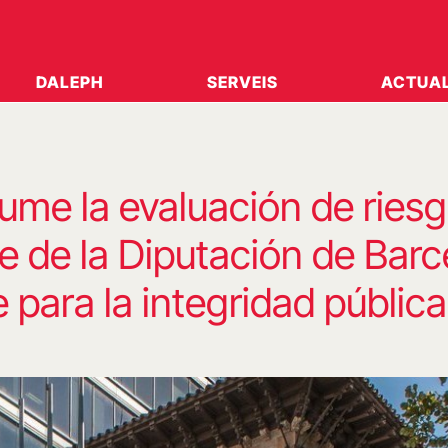
DALEPH
SERVEIS
ACTUAL
ume la evaluación de riesg
e de la Diputación de Barc
 para la integridad pública