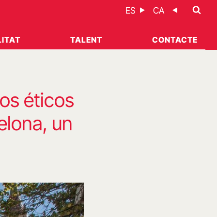
ES
CA
ITAT
TALENT
CONTACTE
os éticos
elona, un