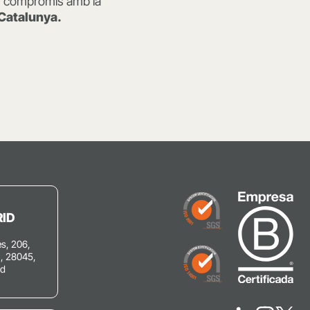
seu compromís amb la
a Catalunya.
ID
s, 206,
C, 28045,
id