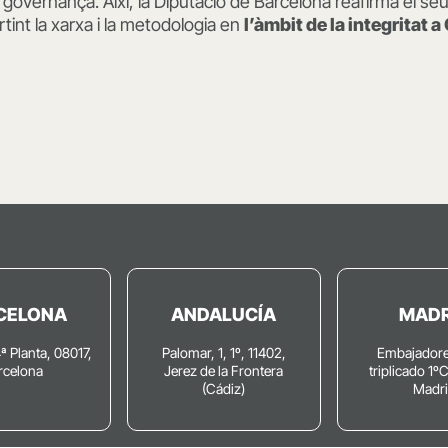
a governança. Així, la Diputació de Barcelona reafirma el 
rtint la xarxa i la metodologia en
l’àmbit de la integritat 
CELONA
ANDALUCÍA
MADR
4ª Planta, 08017,
Palomar, 1, 1º, 11402,
Embajadore
rcelona
Jerez de la Frontera
triplicado 1º
(Cádiz)
Madr