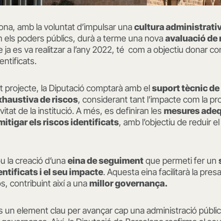
ona, amb la voluntat d’impulsar una
cultura administrati
n els poders públics, durà a terme una nova
avaluació de r
ja es va realitzar a l’any 2022, té com a objectiu donar con
entificats.
t projecte, la Diputació comptarà amb el
suport tècnic de
xhaustiva de riscos
, considerant tant l’impacte com la pro
ivitat de la institució. A més, es definiran les
mesures adeq
itigar els riscos identificats
, amb l’objectiu de reduir el
ou la creació d’una
eina de seguiment
que permeti fer un
entificats i el seu impacte
. Aquesta eina facilitarà la presa
os, contribuint així a una
millor governança.
és un element clau per avançar cap una administració públi