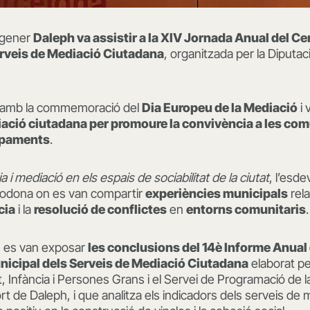
e gener
Daleph va assistir a la XIV Jornada Anual del C
erveis de Mediació Ciutadana
, organitzada per la Diputa
ir amb la commemoració del
Dia Europeu de la Mediació
i 
iació ciutadana per promoure la convivència a les com
uipaments
.
 i mediació en els espais de sociabilitat de la ciutat
, l’esd
 rodona on es van compartir
experiències municipals
rel
cia
i la
resolució de conflictes
en
entorns comunitaris
.
, es van exposar
les conclusions del 14è Informe Anual 
icipal dels Serveis de Mediació Ciutadana
elaborat pe
t, Infància i Persones Grans i el Servei de Programació de l
t de Daleph, i que analitza els indicadors dels serveis de 