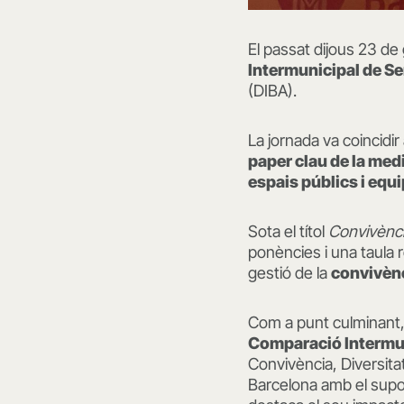
El passat dijous 23 d
Intermunicipal de S
(DIBA).
La jornada va coincid
paper clau de la med
espais públics i eq
Sota el títol
Convivència
ponències i una taula
gestió de la
convivèn
Com a punt culminant
Comparació Intermun
Convivència, Diversita
Barcelona amb el supor