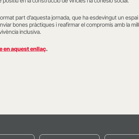
positiu en la construcció de vincles i la cohesió social.
format part d’aquesta jornada, que ha esdevingut un espai
viar bones pràctiques i reafirmar el compromís amb la mill
vivència inclusiva.
e en aquest enllaç
.