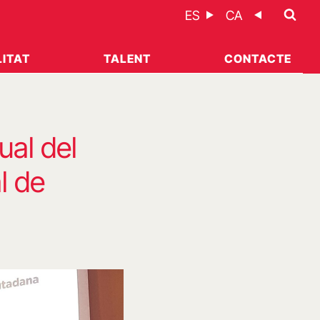
ES
CA
ITAT
TALENT
CONTACTE
ual del
l de