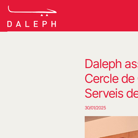
Vés
al
contingut
Daleph ass
Cercle de
Serveis d
30/01/2025