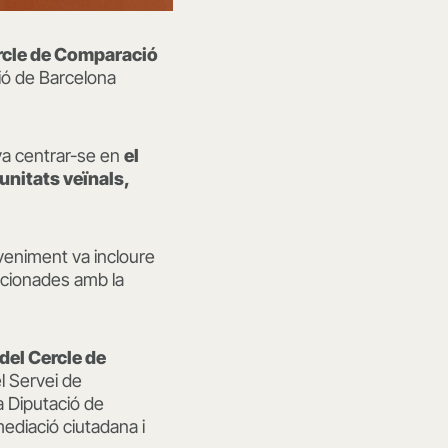
ercle de Comparació
ció de Barcelona
va centrar-se en
el
unitats veïnals,
eveniment va incloure
acionades amb la
del Cercle de
l Servei de
a Diputació de
mediació ciutadana i