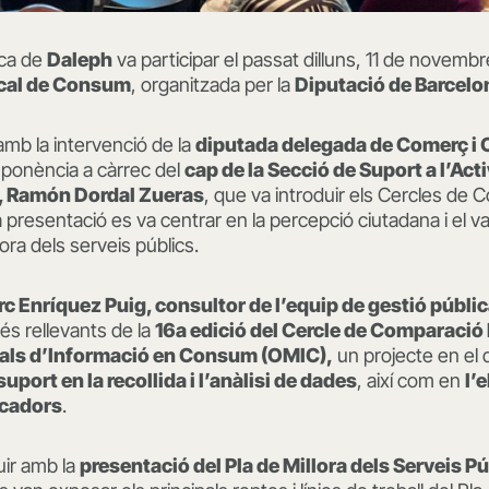
ica de
Daleph
va participar el passat dilluns, 11 de novembr
ocal de Consum
, organitzada per la
Diputació de Barcelo
 amb la intervenció de la
diputada delegada de Comerç i 
ponència a càrrec del
cap de la Secció de Suport a l’Ac
, Ramón Dordal Zueras
, que va introduir els Cercles de
 presentació es va centrar en la percepció ciutadana i el va
lora dels serveis públics.
c Enríquez Puig, consultor de l’equip de gestió públi
és rellevants de la
16a edició del Cercle de Comparació
pals d’Informació en Consum (OMIC),
un projecte en el 
uport en la recollida i l’anàlisi de dades
, així com en
l’
icadors
.
uir amb la
presentació del Pla de Millora dels Serveis 