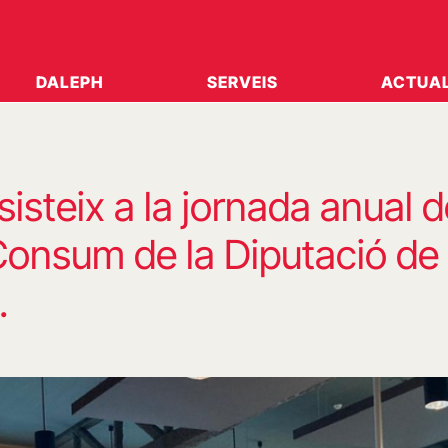
DALEPH
SERVEIS
ACTUAL
isteix a la jornada anual d
Consum de la Diputació de
.