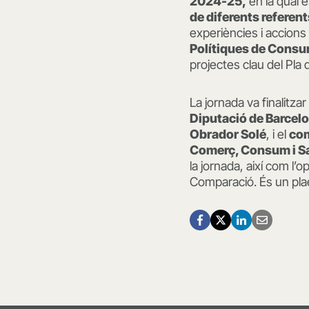
2024-25,
en la qual e
de diferents referent
experiències i accions p
Polítiques de Consum
projectes clau del Pla 
La jornada va finalitz
Diputació de Barcel
Obrador Solé
, i el
com
Comerç, Consum i Sa
la jornada, així com l
Comparació. És un plae