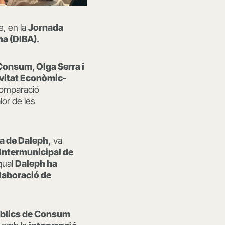
e, en la
Jornada
na (DIBA).
Consum, Olga Serra i
tivitat Econòmic-
 Comparació
lor de les
ca de Daleph,
va
 Intermunicipal de
qual
Daleph ha
elaboració de
Públics de Consum