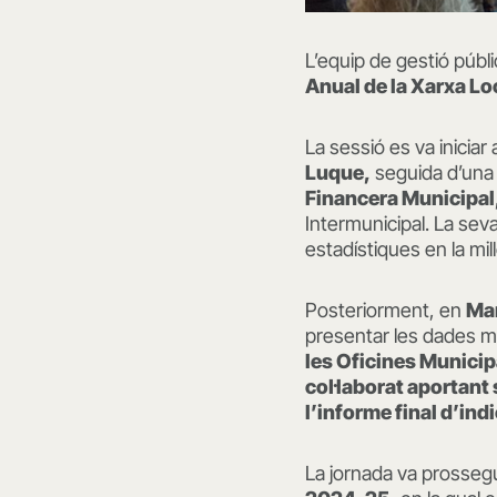
L’equip de gestió públ
Anual de la Xarxa L
La sessió es va iniciar
Luque,
seguida d’una 
Financera Municipal
Intermunicipal. La seva
estadístiques en la mil
Posteriorment, en
Mar
presentar les dades m
les Oficines Munici
col·laborat aportant s
l’informe final d’ind
La jornada va prosseg