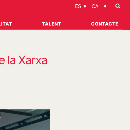
ES
CA
ITAT
TALENT
CONTACTE
e la Xarxa