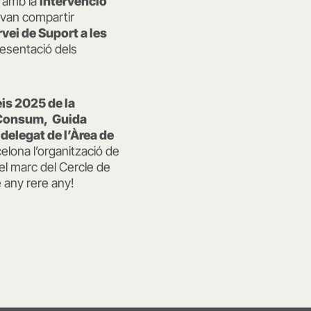
, amb la
intervenció
van compartir
rvei de Suport a les
resentació dels
eis 2025 de la
i Consum,
Guida
delegat de l’Àrea de
celona l’organització de
el marc del Cercle de
 any rere any!