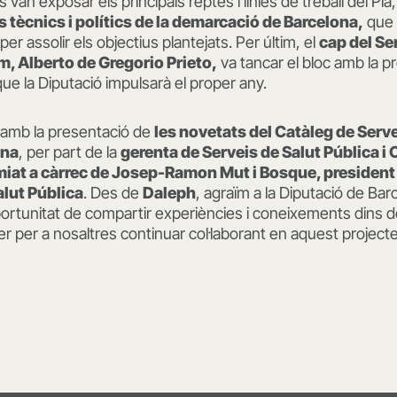
s van exposar els principals reptes i línies de treball del Pla
s tècnics i polítics de la demarcació de Barcelona,
que 
er assolir els objectius plantejats. Per últim, el
cap del Se
, Alberto de Gregorio Prieto,
va tancar el bloc amb la p
que la Diputació impulsarà el proper any.
ar amb la presentació de
les novetats del Catàleg de Serv
ona
, per part de la
gerenta de Serveis de Salut Pública 
iat a càrrec de Josep-Ramon Mut i Bosque, president 
lut Pública
. Des de
Daleph
, agraïm a la Diputació de Bar
’oportunitat de compartir experiències i coneixements dins d
r per a nosaltres continuar col·laborant en aquest projecte