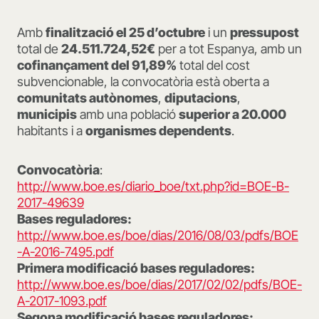
Amb
finalització el 25 d’octubre
i un
pressupost
total de
24.511.724,52€
per a tot Espanya, amb un
cofinançament del 91,89%
total del cost
subvencionable, la convocatòria està oberta a
comunitats autònomes
,
diputacions
,
municipis
amb una població
superior a 20.000
habitants i a
organismes dependents
.
Convocatòria
:
http://www.boe.es/diario_boe/txt.php?id=BOE-B-
2017-49639
Bases reguladores:
http://www.boe.es/boe/dias/2016/08/03/pdfs/BOE
-A-2016-7495.pdf
Primera modificació bases reguladores:
http://www.boe.es/boe/dias/2017/02/02/pdfs/BOE-
A-2017-1093.pdf
Segona modificació bases reguladores: