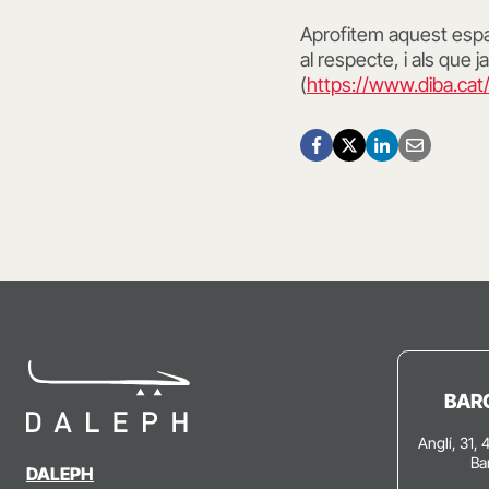
Aprofitem aquest espai
al respecte, i als que j
(
https://www.diba.ca
BAR
Anglí, 31, 
Ba
DALEPH