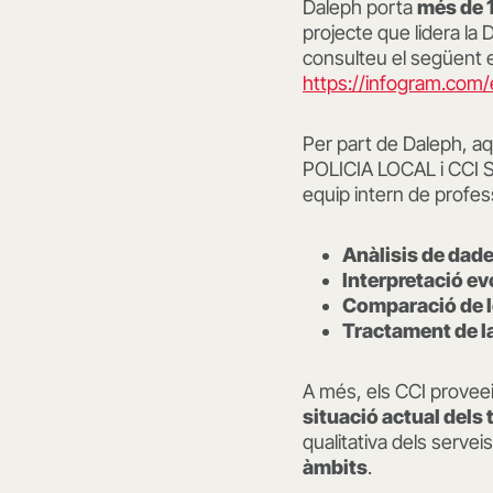
Daleph porta
més de 1
projecte que lidera la D
consulteu el següent e
https://infogram.com/
Per part de Daleph, 
POLICIA LOCAL i CCI S
equip intern de profes
Anàlisis de dad
Interpretació ev
Comparació de l
Tractament de la
A més, els CCI provee
situació actual dels t
qualitativa dels servei
àmbits
.