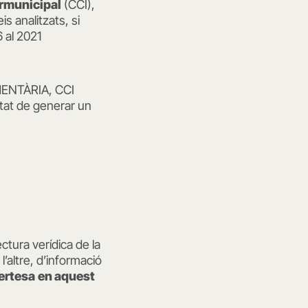
ermunicipal
(CCI),
is analitzats, si
 al 2021
MENTÀRIA, CCI
tat de generar un
ctura verídica de la
l’altre, d’informació
ertesa
en aquest