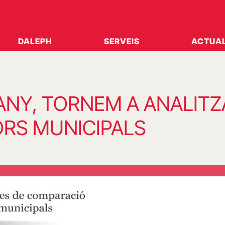
DALEPH
SERVEIS
ACTUAL
ANY, TORNEM A ANALITZ
ORS MUNICIPALS