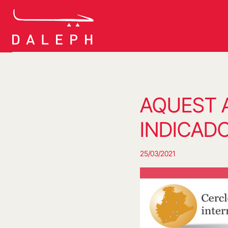
Vés
al
contingut
AQUEST 
INDICAD
25/03/2021