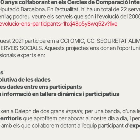
0 anys col·laborant en els Cercles de Comparació Int
iputació Barcelona. En l’actualitat, hi ha un total de 22 serve
nllaç podreu veure els serveis que són i l’evolució del 2006
evolucio-ens-participants-1hxj48p5y8wq52v?live
aquest 2021 participarem a CCI OMIC, CCI SEGURETAT ALI
ERVEIS SOCIALS. Aquests projectes ens donen l’oportuni
sionals experts en:
es
olutiva de les dades
es dades entre ens participants
 informació en tallers dinàmics i participatius
ixen a Daleph de dos grans
imputs
, per una banda, d’una le
erritoris
que aprofitem per abocar al nostre dia a dia, i per 
s amb els que col·laborem dotant a l’equip participant d’
exp