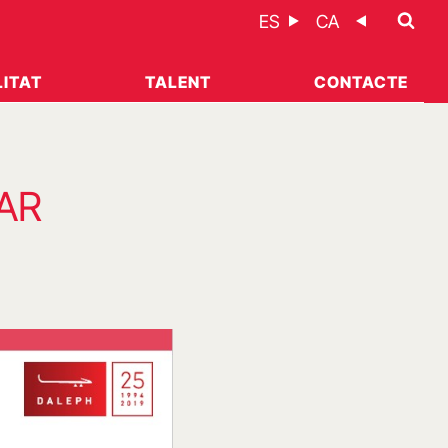
ES
CA
ITAT
TALENT
CONTACTE
AR