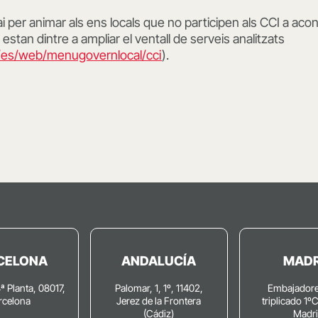
 per animar als ens locals que no participen als CCI a ac
a estan dintre a ampliar el ventall de serveis analitzats
t/es/web/menugovernlocal/cci
).
CELONA
ANDALUCÍA
MADR
4ª Planta, 08017,
Palomar, 1, 1º, 11402,
Embajadore
rcelona
Jerez de la Frontera
triplicado 1º
(Cádiz)
Madr