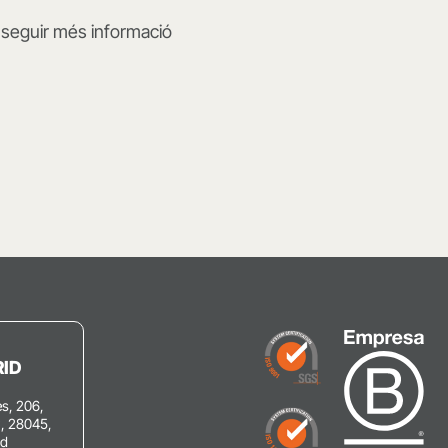
onseguir més informació
ID
s, 206,
C, 28045,
id