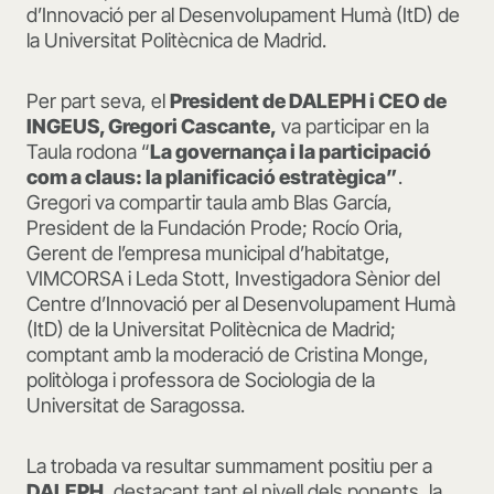
d’Innovació per al Desenvolupament Humà (ItD) de
la Universitat Politècnica de Madrid.
Per part seva, el
President de DALEPH i CEO de
INGEUS, Gregori Cascante,
va participar en la
Taula rodona “
La governança i la participació
com a claus: la planificació estratègica”
.
Gregori va compartir taula amb Blas García,
President de la Fundación Prode; Rocío Oria,
Gerent de l’empresa municipal d’habitatge,
VIMCORSA i Leda Stott, Investigadora Sènior del
Centre d’Innovació per al Desenvolupament Humà
(ItD) de la Universitat Politècnica de Madrid;
comptant amb la moderació de Cristina Monge,
politòloga i professora de Sociologia de la
Universitat de Saragossa.
La trobada va resultar summament positiu per a
DALEPH
, destacant tant el nivell dels ponents, la