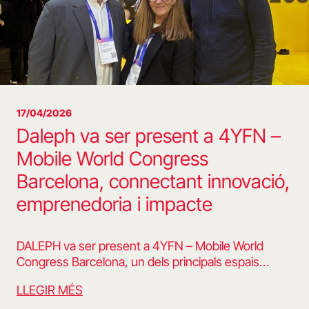
17/04/2026
Daleph va ser present a 4YFN –
Mobile World Congress
Barcelona, connectant innovació,
emprenedoria i impacte
DALEPH va ser present a 4YFN – Mobile World
Congress Barcelona, un dels principals espais…
LLEGIR MÉS