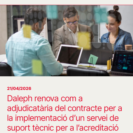
21/04/2026
Daleph renova com a
adjudicatària del contracte per a
la implementació d’un servei de
suport tècnic per a l’acreditació