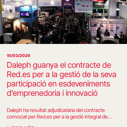
10/03/2026
Daleph guanya el contracte de
Red.es per a la gestió de la seva
participació en esdeveniments
d’emprenedoria i innovació
Daleph ha resultat adjudicatària del contracte
convocat per Red.es per a la gestió integral de…