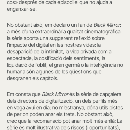
cos» després de cada episodi el que no ajuda a
enganxar-se.
No obstant això, em declaro un fan de
Black Mirror
:
a més d’una extraordinària qualitat cinematogràfica,
la sèrie aporta una suggerent reflexió sobre
l’impacte del digital en les nostres vides: la
desaparició de la intimitat, la vida privada com a
espectacle, la cosificació dels sentiments, la
liquidació de l’oblit, el gran germà o la intel·ligència no
humana són algunes de les qüestions que
desgranen els capítols.
Em consta que
Black Mirror
és la sèrie de capçalera
dels directors de digitalització, un dels perfils més
en voga avui en dia; no m’estranya, dóna útils pistes
de per on poden anar els trets. No obstant això,
crec que la recomanació pot anar molt més enllà: La
sèrie és molt il·lustrativa dels riscos (i oportunitats),